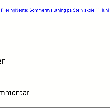
:
Filering
Neste:
Sommeravslutning på Stein skole 11. juni 
r
ommentar