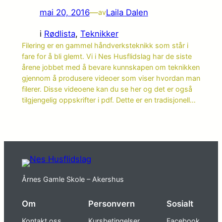
mai 20, 2016
—
Laila Dalen
av
i
Rødlista
, 
Teknikker
Filering er en gammel håndverksteknikk som står i
fare for å bli glemt. Vi i Nes Husflidslag har de siste
årene jobbet med å bevare kunnskapen om teknikken
gjennom å produsere videoer som viser hvordan man
filerer. Disse videoene kan du se her og det er også
tilgjengelig oppskrifter i pdf. Dette er en tradisjonell…
Årnes Gamle Skole – Akershus
Om
Personvern
Sosialt
Kontakt oss
Kursbetingelser
Facebook