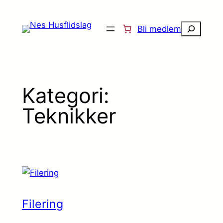
Hopp
til
Søk
Bli medlem
innhold
Kategori:
Teknikker
Filering